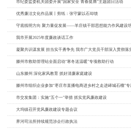
市纪委监委机关团委开展“国家安全 青春挺膺”主题团日活动
优秀廉洁文化作品展丨剪纸：张守蒙以石却馈
守底线明方向 聚力量促发展——羊庄镇干部思想能力作风建设
我市开展2025年度廉政谈话工作
凝聚共识谋发展 担当实干勇争先 我市广大党员干部深入贯彻落实
滕州市救助管理站全面启动“寒冬送温暖”专项救助行动
山东滕州:深化家风教育 抓好清廉家庭建设
滕州市组织企业参加“枣庄市直播电商进乡村之走进峄城石榴”专
市交发集团：实施“五个一”举措 抓实党风廉政建设
大坞镇召开党风廉政建设专题会议
界河司法所持续规范涉企行政执法